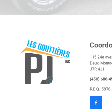
Coordo
115 24e ave
Deux-Monta
J7R 4J1
(450) 686-4
R.B.Q.: 5878