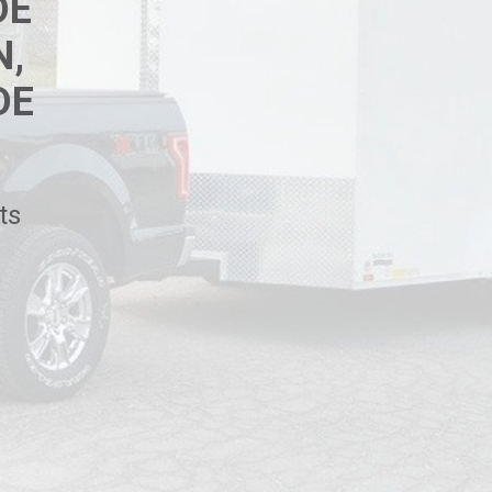
DE
N,
DE
ts