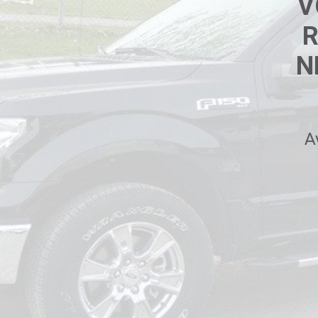
V
R
N
A